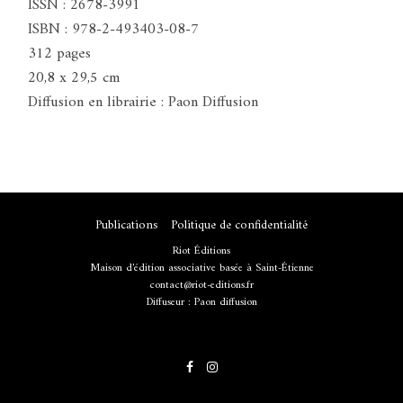
ISSN : 2678-3991
ISBN : 978-2-493403-08-7
312 pages
20,8 x 29,5 cm
Diffusion en librairie : Paon Diffusion
Publications
Politique de confidentialité
Riot Éditions
Maison d'édition associative basée à Saint-Étienne
contact@riot-editions.fr
Diffuseur :
Paon diffusion